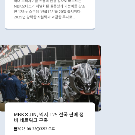
국내 모터사이클 유통의 신흥 강자로 떠오르는
MBK모터스가 차별화된 실용성과 기능미를 강조
한 125cc 스쿠터 ‘벤쿱125’를 20일 출시했다.
2025년 강력한 자본력과 과감한 투자로...
MBK×JIN, 넥시 125 전국 판매 정
비 네트워크 구축
2025-08-23
3:52 오후