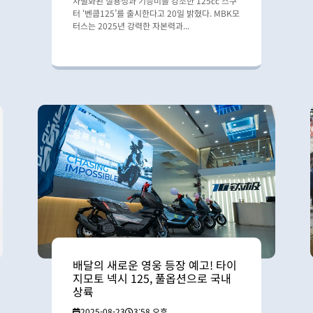
차별화된 실용성과 기능미를 강조한 125cc 스쿠
터 ‘벤쿱125’를 출시한다고 20일 밝혔다. MBK모
터스는 2025년 강력한 자본력과...
배달의 새로운 영웅 등장 예고! 타이
지모토 넥시 125, 풀옵션으로 국내
상륙
2025-08-23
3:58 오후