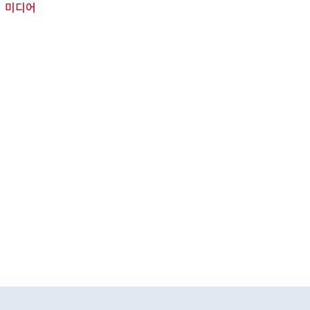
미디어
서비스
공지사항
딜러점
요.