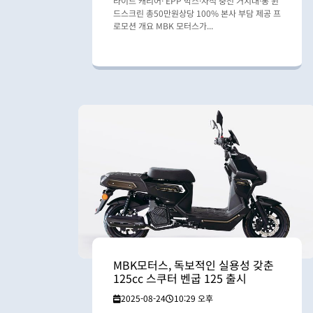
라이드 캐리어· EPP 박스·자석 충전 거치대·롱 윈
드스크린 총50만원상당 100% 본사 부담 제공 프
로모션 개요 MBK 모터스가...
MBK모터스, 독보적인 실용성 갖춘
125cc 스쿠터 벤굽 125 출시
2025-08-24
10:29 오후