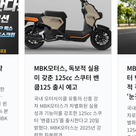
약
MBK모터스, 독보적 실용
MB
미 갖춘 125cc 스쿠터 밴
터
쿱125 출시 예고
적
 한
‘눈
·
국내 모터사이클 유통의 신흥 강
롱 윈
자 MBK모터스가 차별화된 실용
국내
% 본
성과 기능미를 강조한 125cc 스쿠
자로
MBK
터 ‘벤쿱125’를 출시한다고 20일
별화
밝혔다. MBK모터스는 2025년 강
125
력한 자본력과...