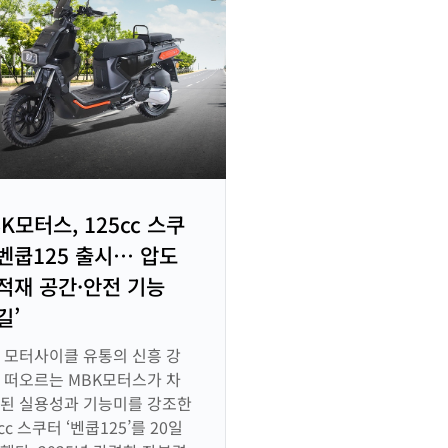
K모터스, 125cc 스쿠
 벤쿱125 출시… 압도
 적재 공간·안전 기능
길’
 모터사이클 유통의 신흥 강
 떠오르는 MBK모터스가 차
된 실용성과 기능미를 강조한
cc 스쿠터 ‘벤쿱125’를 20일